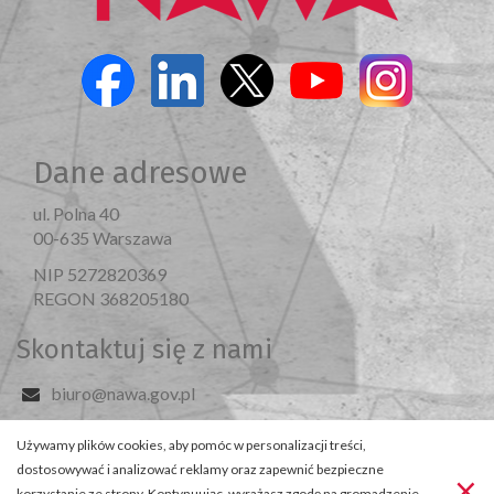
Dane adresowe
ul. Polna 40
00-635 Warszawa
NIP 5272820369
REGON 368205180
Skontaktuj się z nami
biuro@nawa.gov.pl
+48 22 390 35 00
Używamy plików cookies, aby pomóc w personalizacji treści,
Odwiedź nas
dostosowywać i analizować reklamy oraz zapewnić bezpieczne
×
© 2026 NAWA
korzystanie ze strony. Kontynuując, wyrażasz zgodę na gromadzenie