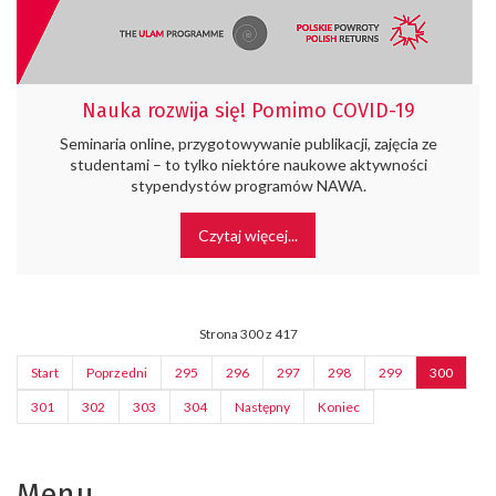
Nauka rozwija się! Pomimo COVID-19
Seminaria online, przygotowywanie publikacji, zajęcia ze
studentami – to tylko niektóre naukowe aktywności
stypendystów programów NAWA.
Czytaj więcej...
Strona 300 z 417
Start
Poprzedni
295
296
297
298
299
300
301
302
303
304
Następny
Koniec
Menu