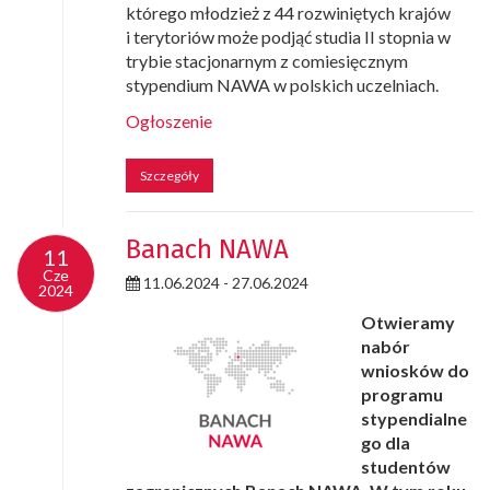
którego młodzież z 44 rozwiniętych krajów
i terytoriów może podjąć studia II stopnia w
trybie stacjonarnym z comiesięcznym
stypendium NAWA w polskich uczelniach.
Ogłoszenie
Szczegóły
Banach NAWA
11
Cze
11.06.2024 - 27.06.2024
2024
Otwieramy
nabór
wniosków do
programu
stypendialne
go dla
studentów