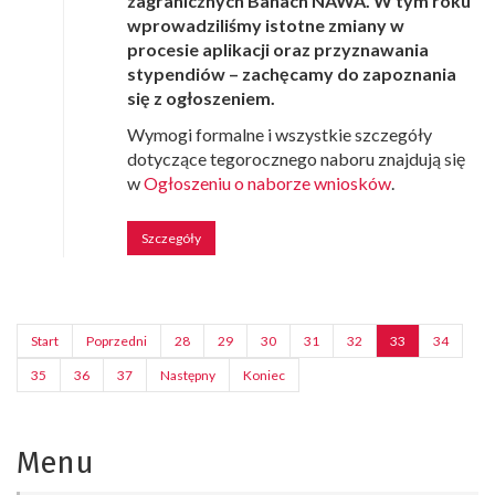
zagranicznych Banach NAWA. W tym roku
wprowadziliśmy istotne zmiany w
procesie aplikacji oraz przyznawania
stypendiów – zachęcamy do zapoznania
się z ogłoszeniem.
Wymogi formalne i wszystkie szczegóły
dotyczące tegorocznego naboru znajdują się
w
Ogłoszeniu o naborze wniosków
.
Szczegóły
Start
Poprzedni
28
29
30
31
32
33
34
35
36
37
Następny
Koniec
Menu