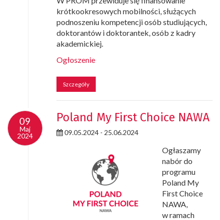
W PROM przewiduje się finansowanie
krótkookresowych mobilności, służących
podnoszeniu kompetencji osób studiujących,
doktorantów i doktorantek, osób z kadry
akademickiej.
Ogłoszenie
Szczegóły
Poland My First Choice NAWA
09
Maj
09.05.2024 - 25.06.2024
2024
Ogłaszamy
nabór do
programu
Poland My
First Choice
NAWA,
w ramach