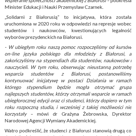
wspieranie społeczności akademickiej z Białorusi
– podkreśla
Minister Edukacji i Nauki Przemysław Czarnek.
„Solidarni z Białorusią” to inicjatywa, która została
uruchomiona w 2020 roku w odpowiedzi na represje wobec
studentów i naukowców, kwestionujących legalność
wyborów prezydenckich na Białorusi.
- W ubiegłym roku naszą pomoc rozpoczęliśmy od kursów
on-line języka polskiego dla młodzieży z Białorusi, a
zakończyliśmy na stypendiach dla studentów, naukowców i
nauczycieli. W tym roku, obserwując nieustanną potrzebę
wsparcia studentów z Białorusi, postanowiliśmy
kontynuować inicjatywę w postaci Działania w ramach
którego stypendium będzie mogła otrzymać grupa
najlepszych studentów, którzy otrzymali wsparcie w ramach
ubiegłorocznej edycji oraz ci studenci, którzy dopiero w tym
roku rozpoczną studia, i wcześniej z takiej możliwości nie
korzystały
– mówi dr Grażyna Żebrowska, Dyrektor
Narodowej Agencji Wymiany Akademickiej.
Watro podkreślić, że studenci z Białorusi stanowią drugą co