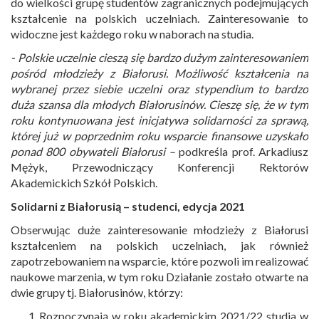
do wielkości grupę studentów zagranicznych podejmujących
kształcenie na polskich uczelniach. Zainteresowanie to
widoczne jest każdego roku w naborach na studia.
- Polskie uczelnie cieszą się bardzo dużym zainteresowaniem
pośród młodzieży z Białorusi. Możliwość kształcenia na
wybranej przez siebie uczelni oraz stypendium to bardzo
duża szansa dla młodych Białorusinów. Cieszę się, że w tym
roku kontynuowana jest inicjatywa solidarności za sprawą,
której już w poprzednim roku wsparcie finansowe uzyskało
ponad 800 obywateli Białorusi –
podkreśla prof. Arkadiusz
Mężyk, Przewodniczący Konferencji Rektorów
Akademickich Szkół Polskich.
Solidarni z Białorusią – studenci, edycja 2021
Obserwując duże zainteresowanie młodzieży z Białorusi
kształceniem na polskich uczelniach, jak również
zapotrzebowaniem na wsparcie, które pozwoli im realizować
naukowe marzenia, w tym roku Działanie zostało otwarte na
dwie grupy tj. Białorusinów, którzy:
Rozpoczynają w roku akademickim 2021/22 studia w