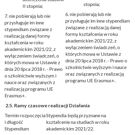
stopnia;
II stopnia;
6. nie pobierają lub nie
7. nie pobierają lub nie
przysługuje im inne stypendium
przysługuje im inne
związane z realizacją danej
stypendium związane z
formy kształcenia w roku
realizacją danej formy
akademickim 2021/22, z
kształcenia w roku
wyłączeniem świadczeń, o
akademickim 2021/22, z
których mowa w Ustawie z
wyłączeniem świadczeń, o
dnia 20 lipca 2018 r. - Prawo o
których mowa w Ustawie z
szkolnictwie wyższym i nauce
dnia 20 lipca 2018 r. - Prawo
oraz związanych z realizacją
o szkolnictwie wyższym i
programu UE Erasmus+.
nauce oraz związanych z
realizacją programu UE
Erasmus+.
2.5.
Ramy czasowe realizacji
Działania
Termin rozpoczęcia
Stypendia będą przyznane na
i długość
kształcenie na studiach w roku
Stypendium
akademickim 2021/22.