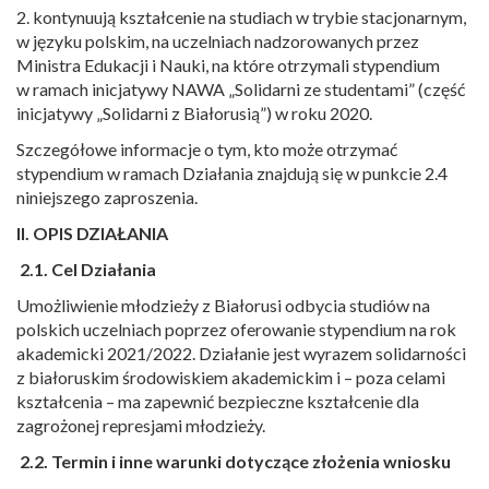
2. kontynuują kształcenie na studiach w trybie stacjonarnym,
w języku polskim, na uczelniach nadzorowanych przez
Ministra Edukacji i Nauki, na które otrzymali stypendium
w ramach inicjatywy NAWA „Solidarni ze studentami” (część
inicjatywy „Solidarni z Białorusią”) w roku 2020.
Szczegółowe informacje o tym, kto może otrzymać
stypendium w ramach Działania znajdują się w punkcie 2.4
niniejszego zaproszenia.
II. OPIS DZIAŁANIA
2.1.
Cel
Działania
Umożliwienie młodzieży z Białorusi odbycia studiów na
polskich uczelniach poprzez oferowanie stypendium na rok
akademicki 2021/2022. Działanie jest wyrazem solidarności
z białoruskim środowiskiem akademickim i – poza celami
kształcenia – ma zapewnić bezpieczne kształcenie dla
zagrożonej represjami młodzieży.
2.2.
Termin i inne warunki dotyczące złożenia wniosku