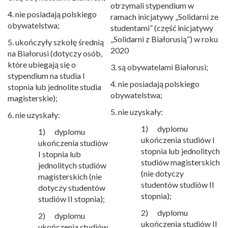
otrzymali stypendium w
4. nie posiadają polskiego
ramach inicjatywy „Solidarni ze
obywatelstwa;
studentami” (część inicjatywy
„Solidarni z Białorusią”) w roku
5. ukończyły szkołę średnią
2020
na Białorusi (dotyczy osób,
które ubiegają się o
3. są obywatelami Białorusi;
stypendium na studia I
4. nie posiadają polskiego
stopnia lub jednolite studia
obywatelstwa;
magisterskie);
5. nie uzyskały:
6. nie uzyskały:
1) dyplomu
1) dyplomu
ukończenia studiów I
ukończenia studiów
stopnia lub jednolitych
I stopnia lub
studiów magisterskich
jednolitych studiów
(nie dotyczy
magisterskich (nie
studentów studiów II
dotyczy studentów
stopnia);
studiów II stopnia);
2) dyplomu
2) dyplomu
ukończenia studiów II
ukończenia studiów