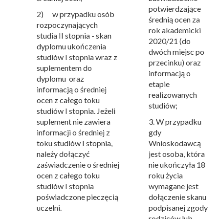
potwierdzające
2) w przypadku osób
średnią ocen za
rozpoczynających
rok akademicki
studia II stopnia - skan
2020/21 (do
dyplomu ukończenia
dwóch miejsc po
studiów I stopnia wraz z
przecinku) oraz
suplementem do
informacją o
dyplomu oraz
etapie
informacją o średniej
realizowanych
ocen z całego toku
studiów;
studiów I stopnia. Jeżeli
suplement nie zawiera
3. W przypadku
informacji o średniej z
gdy
toku studiów I stopnia,
Wnioskodawcą
należy dołączyć
jest osoba, która
zaświadczenie o średniej
nie ukończyła 18
ocen z całego toku
roku życia
studiów I stopnia
wymagane jest
poświadczone pieczęcią
dołączenie skanu
uczelni.
podpisanej zgody
rodziców lub