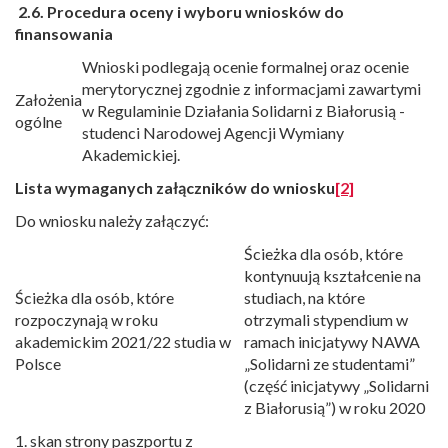
2.6.
Procedura oceny i wyboru wniosków do
finansowania
Wnioski podlegają ocenie formalnej oraz ocenie
merytorycznej zgodnie z informacjami zawartymi
Założenia
w Regulaminie Działania Solidarni z Białorusią -
ogólne
studenci Narodowej Agencji Wymiany
Akademickiej.
Lista wymaganych załączników do wniosku
[2]
Do wniosku należy załączyć:
Ścieżka dla osób, które
kontynuują kształcenie na
Ścieżka dla osób, które
studiach, na które
rozpoczynają w roku
otrzymali stypendium w
akademickim 2021/22 studia w
ramach inicjatywy NAWA
Polsce
„Solidarni ze studentami”
(część inicjatywy „Solidarni
z Białorusią”) w roku 2020
1. skan strony paszportu z