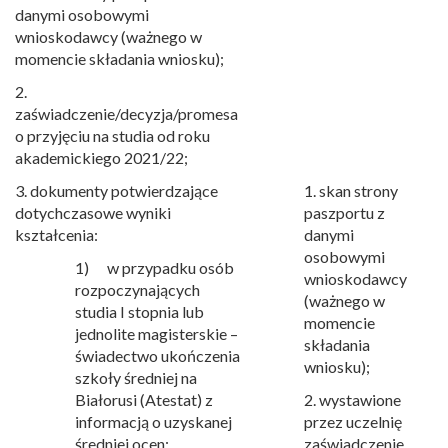
danymi osobowymi
wnioskodawcy (ważnego w
momencie składania wniosku);
2.
zaświadczenie/decyzja/promesa
o przyjęciu na studia od roku
akademickiego 2021/22;
3. dokumenty potwierdzające
1. skan strony
dotychczasowe wyniki
paszportu z
kształcenia:
danymi
osobowymi
1) w przypadku osób
wnioskodawcy
rozpoczynających
(ważnego w
studia I stopnia lub
momencie
jednolite magisterskie –
składania
świadectwo ukończenia
wniosku);
szkoły średniej na
Białorusi (Atestat) z
2. wystawione
informacją o uzyskanej
przez uczelnię
średniej ocen;
zaświadczenie