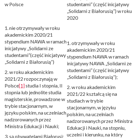
w Polsce
studentami” (część inicjatywy
„Solidarni z Białorusią”) w roku
2020
1. nie otrzymywały w roku
akademickim 2020/21
stypendium NAWA w ramach
1. otrzymywały w roku
inicjatywy „Solidarni ze
akademickim 2020/21
studentami”(część inicjatywy
stypendium NAWA w ramach
„Solidarni z Białorusią”)
inicjatywy NAWA „Solidarni ze
studentami” (część inicjatywy
2. w roku akademickim
„Solidarni z Białorusią”);
2021/22 rozpoczynają w
Polsce
[1]
studia I stopnia, II
2. w roku akademickim
stopnia lub jednolite studia
2021/22 kształcą się na
magisterskie, prowadzone w
studiach w trybie
trybie stacjonarnym, w
stacjonarnym, w języku
języku polskim, na uczelniach
polskim, na uczelniach
nadzorowanych przez
nadzorowanych przez Ministra
Ministra Edukacji i Nauki;
Edukacji i Nauki, na stopniu,
uczelni i kierunku, na który
3. są obywatelami Białorusi;