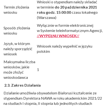
Wnioski o stypendium należy składać
Termin złożenia
w terminie
do
20 października 2021
wniosku
roku
godz. 15:00:00
czasu lokalnego
(Warszawa)
Wyłącznie w formie elektronicznej
Sposób złożenia
w Systemie teleinformatycznym Agencji,
wniosku
//
WYPEŁNIJ WNIOSEK
//
Język, w którym
Wniosek należy wypełnić w języku
należy sporządzić
polskim
wniosek
Maksymalna liczba
wniosków, jakie
1
może złożyć
wnioskodawca
2.3. Zakres
Działania
Działanie umożliwia obywatelom Białorusi kształcenie ze
stypendium Dyrektora NAWA w roku akademickim 2021/22
na studiach I stopnia, II stopnia lub jednolitych studiach