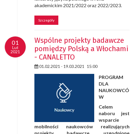
akademickim 2021/2022 oraz 2022/2023.
Szczegóły
Wspólne projekty badawcze
01
01
pomiędzy Polską a Włochami
Lut
Lut
2021
2021
- CANALETTO
01.02.2021 - 19.03.2021
15:00
PROGRAM
DLA
NAUKOWCÓ
W
Celem
naboru jest
wsparcie
mobilności naukowców realizujących
projekty badawcze, uzgodnione