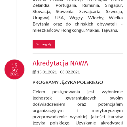
Zelandia, Portugalia, Rumunia, Singapur,
Słowacja, Słowenia, Szwajcaria, Szwecja,
Urugwaj, USA, Węgry, Włochy, Wielka
Brytania oraz do chińskich obywateli –
mieszkańców Hongkongu, Makau, Tajwanu.
Szczegóły
Akredytacja NAWA
15
15
Sty
Sty
15.01.2021 - 08.02.2021
2021
2021
PROGRAMY JĘZYKA POLSKIEGO
Celem postępowania jest wyłonienie
jednostek gwarantujących swoim
doświadczeniem oraz potencjałem
organizacyjnym i merytorycznym
przeprowadzenie wysokiej jakości kursów
języka polskiego. Uzyskanie akredytacji