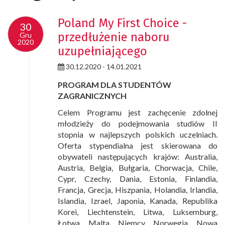
Poland My First Choice -
30
30
przedłużenie naboru
Gru
Gru
2020
2020
uzupełniającego
30.12.2020 - 14.01.2021
PROGRAM DLA STUDENTÓW
ZAGRANICZNYCH
Celem Programu jest zachęcenie zdolnej
młodzieży do podejmowania studiów II
stopnia w najlepszych polskich uczelniach.
Oferta stypendialna jest skierowana do
obywateli następujących krajów: Australia,
Austria, Belgia, Bułgaria, Chorwacja, Chile,
Cypr, Czechy, Dania, Estonia, Finlandia,
Francja, Grecja, Hiszpania, Holandia, Irlandia,
Islandia, Izrael, Japonia, Kanada, Republika
Korei, Liechtenstein, Litwa, Luksemburg,
Łotwa, Malta, Niemcy, Norwegia, Nowa