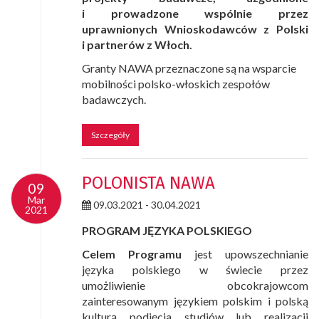
i prowadzone wspólnie przez
uprawnionych Wnioskodawców z Polski
i partnerów z Włoch.
Granty NAWA przeznaczone są na wsparcie
mobilności polsko-włoskich zespołów
badawczych.
Szczegóły
POLONISTA NAWA
09
09
Mar
Mar
09.03.2021 - 30.04.2021
2021
2021
PROGRAM JĘZYKA POLSKIEGO
Celem Programu
jest upowszechnianie
języka polskiego w świecie przez
umożliwienie obcokrajowcom
zainteresowanym językiem polskim i polską
kulturą podjęcia studiów lub realizacji