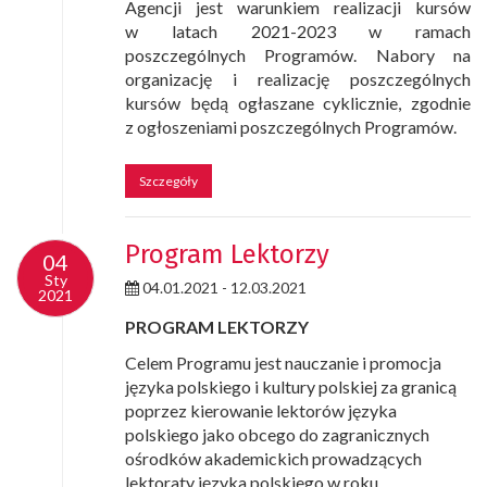
Agencji jest warunkiem realizacji kursów
w latach 2021-2023 w ramach
poszczególnych Programów. Nabory na
organizację i realizację poszczególnych
kursów będą ogłaszane cyklicznie, zgodnie
z ogłoszeniami poszczególnych Programów.
Szczegóły
Program Lektorzy
04
04
Sty
Sty
04.01.2021 - 12.03.2021
2021
2021
PROGRAM LEKTORZY
Celem Programu jest nauczanie i promocja
języka polskiego i kultury polskiej za granicą
poprzez kierowanie lektorów języka
polskiego jako obcego do zagranicznych
ośrodków akademickich prowadzących
lektoraty języka polskiego w roku