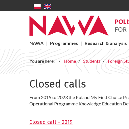
Closed
Skip to main content
calls
-
NAWA
Main
NAWA
Programmes
Research & analysis
menu
You are here:
Home
Students
Foreign St
Closed calls
From 2019 to 2023 the Poland My First Choice Pr
Operational Programme Knowledge Education Deve
Closed call – 2019