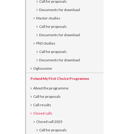
Call for proposals
Documents for download
Master studies
Call for proposals
Documents for download
PhD studies
Call for proposals
Documents for download
Ogłoszenie
Poland My First Choice Programme
About the programme
Call for proposals
Call results
Closed calls
Closed call 2025
Call for proposals