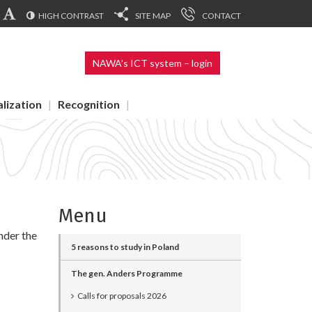
HIGH CONTRAST
SITE MAP
CONTACT
NAWA’s ICT system – login
alization
Recognition
Menu
nder the
5 reasons to study in Poland
The gen. Anders Programme
Calls for proposals 2026