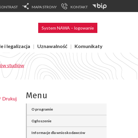
KONTRAST
MAPA STRONY
KONTAKT
System NAWA – logowanie
e i legalizacja
Uznawalność
Komunikaty
ów studiów
Menu
Drukuj
O programie
Ogłoszenie
Informacje dla wnioskodawców