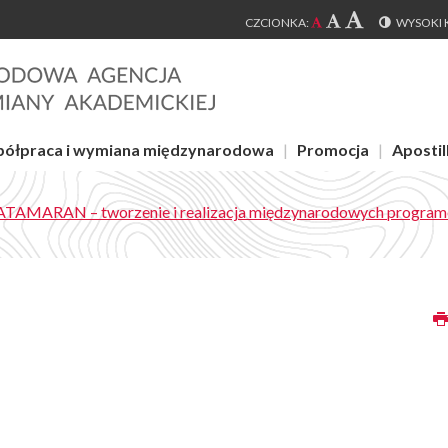
CZCIONKA:
WYSOKI 
ółpraca i wymiana międzynarodowa
Promocja
Apostill
TAMARAN – tworzenie i realizacja międzynarodowych program