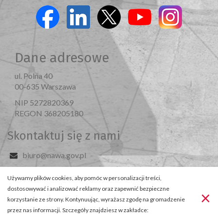
Dane adresowe
ul. Polna 40
00-635 Warszawa
NIP 5272820369
REGON 368205180
Skontaktuj się z nami
biuro@nawa.gov.pl
+48 22 390 35 00
Używamy plików cookies, aby pomóc w personalizacji treści,
Odwiedź nas
dostosowywać i analizować reklamy oraz zapewnić bezpieczne
×
© 2026 NAWA
korzystanie ze strony. Kontynuując, wyrażasz zgodę na gromadzenie
Deklaracja dostępności
przez nas informacji. Szczegóły znajdziesz w zakładce: