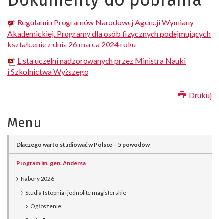
Dokumenty do pobrania
Regulamin Programów Narodowej Agencji Wymiany
Akademickiej. Programy dla osób fizycznych podejmujących
kształcenie z dnia 26 marca 2024 roku
Lista uczelni nadzorowanych przez Ministra Nauki
i Szkolnictwa Wyższego
Drukuj
Menu
Dlaczego warto studiować w Polsce – 5 powodów
Program im. gen. Andersa
Nabory 2026
Studia I stopnia i jednolite magisterskie
Ogłoszenie